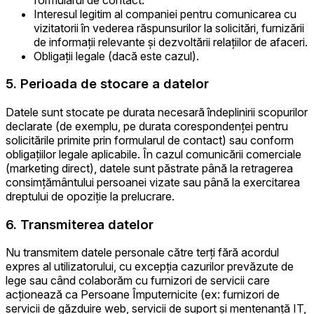
Interesul legitim al companiei pentru comunicarea cu
vizitatorii în vederea răspunsurilor la solicitări, furnizării
de informații relevante și dezvoltării relațiilor de afaceri.
Obligații legale (dacă este cazul).
5. Perioada de stocare a datelor
Datele sunt stocate pe durata necesară îndeplinirii scopurilor
declarate (de exemplu, pe durata corespondenței pentru
solicitările primite prin formularul de contact) sau conform
obligațiilor legale aplicabile. În cazul comunicării comerciale
(marketing direct), datele sunt păstrate până la retragerea
consimțământului persoanei vizate sau până la exercitarea
dreptului de opoziție la prelucrare.
6. Transmiterea datelor
Nu transmitem datele personale către terți fără acordul
expres al utilizatorului, cu excepția cazurilor prevăzute de
lege sau când colaborăm cu furnizori de servicii care
acționează ca Persoane Împuternicite (ex: furnizori de
servicii de găzduire web, servicii de suport și mentenanță IT,