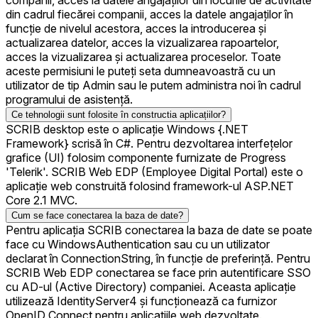
companii, acces la datele angajaților din locurile de activitate
din cadrul fiecărei companii, acces la datele angajaților în
funcție de nivelul acestora, acces la introducerea și
actualizarea datelor, acces la vizualizarea rapoartelor,
acces la vizualizarea și actualizarea proceselor. Toate
aceste permisiuni le puteți seta dumneavoastră cu un
utilizator de tip Admin sau le putem administra noi în cadrul
programului de asistență.
Ce tehnologii sunt folosite în constructia aplicațiilor?
SCRIB desktop este o aplicație Windows {.NET
Framework} scrisă în C#. Pentru dezvoltarea interfețelor
grafice (UI) folosim componente furnizate de Progress
'Telerik'. SCRIB Web EDP (Employee Digital Portal) este o
aplicație web construită folosind framework-ul ASP.NET
Core 2.1 MVC.
Cum se face conectarea la baza de date?
Pentru aplicația SCRIB conectarea la baza de date se poate
face cu WindowsAuthentication sau cu un utilizator
declarat în ConnectionString, în funcție de preferință. Pentru
SCRIB Web EDP conectarea se face prin autentificare SSO
cu AD-ul (Active Directory) companiei. Aceasta aplicație
utilizează IdentityServer4 și funcționează ca furnizor
OpenID Connect pentru aplicațiile web dezvoltate.