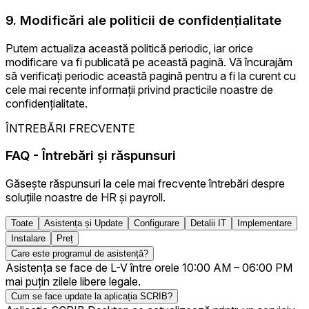
9. Modificări ale politicii de confidențialitate
Putem actualiza această politică periodic, iar orice
modificare va fi publicată pe această pagină. Vă încurajăm
să verificați periodic această pagină pentru a fi la curent cu
cele mai recente informații privind practicile noastre de
confidențialitate.
ÎNTREBĂRI FRECVENTE
FAQ - Întrebări și răspunsuri
Găsește răspunsuri la cele mai frecvente întrebări despre
soluțiile noastre de HR și payroll.
Toate
Asistența și Update
Configurare
Detalii IT
Implementare
Instalare
Preț
Care este programul de asistență?
Asistența se face de L-V între orele 10:00 AM – 06:00 PM
mai puțin zilele libere legale.
Cum se face update la aplicația SCRIB?