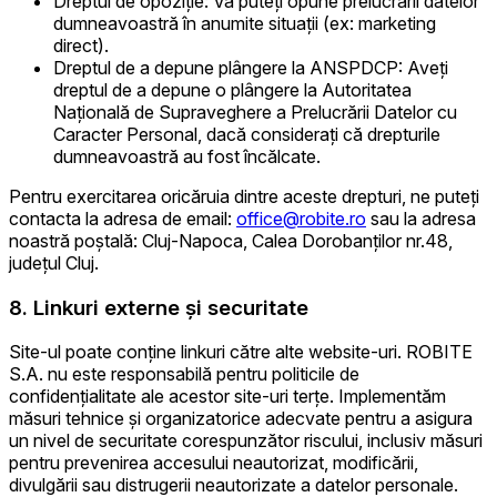
Dreptul de opoziție: Vă puteți opune prelucrării datelor
dumneavoastră în anumite situații (ex: marketing
direct).
Dreptul de a depune plângere la ANSPDCP: Aveți
dreptul de a depune o plângere la Autoritatea
Națională de Supraveghere a Prelucrării Datelor cu
Caracter Personal, dacă considerați că drepturile
dumneavoastră au fost încălcate.
Pentru exercitarea oricăruia dintre aceste drepturi, ne puteți
contacta la adresa de email:
office@robite.ro
sau la adresa
noastră poștală: Cluj-Napoca, Calea Dorobanților nr.48,
județul Cluj.
8. Linkuri externe și securitate
Site-ul poate conține linkuri către alte website-uri. ROBITE
S.A. nu este responsabilă pentru politicile de
confidențialitate ale acestor site-uri terțe. Implementăm
măsuri tehnice și organizatorice adecvate pentru a asigura
un nivel de securitate corespunzător riscului, inclusiv măsuri
pentru prevenirea accesului neautorizat, modificării,
divulgării sau distrugerii neautorizate a datelor personale.