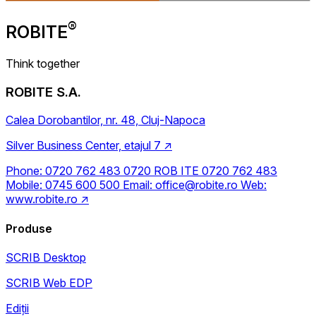
®
ROBITE
Think together
ROBITE S.A.
Calea Dorobantilor, nr. 48, Cluj-Napoca
Silver Business Center, etajul 7
↗
Phone:
0720 762 483
0720 ROB ITE
0720 762 483
Mobile:
0745 600 500
Email:
office@robite.ro
Web:
www.robite.ro
↗
Produse
SCRIB Desktop
SCRIB Web EDP
Ediții