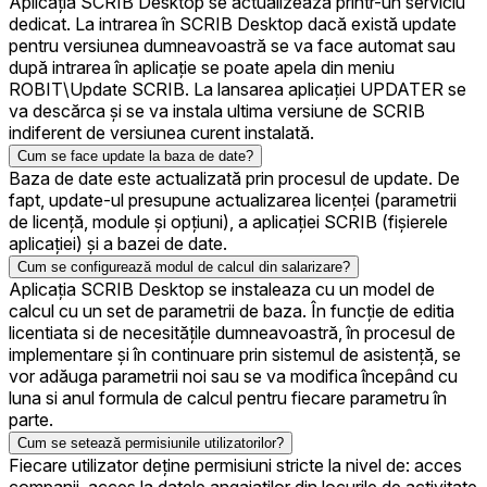
Aplicația SCRIB Desktop se actualizează printr-un serviciu
dedicat. La intrarea în SCRIB Desktop dacă există update
pentru versiunea dumneavoastră se va face automat sau
după intrarea în aplicație se poate apela din meniu
ROBIT\Update SCRIB. La lansarea aplicației UPDATER se
va descărca și se va instala ultima versiune de SCRIB
indiferent de versiunea curent instalată.
Cum se face update la baza de date?
Baza de date este actualizată prin procesul de update. De
fapt, update-ul presupune actualizarea licenței (parametrii
de licență, module și opțiuni), a aplicației SCRIB (fișierele
aplicației) și a bazei de date.
Cum se configurează modul de calcul din salarizare?
Aplicația SCRIB Desktop se instaleaza cu un model de
calcul cu un set de parametrii de baza. În funcție de editia
licentiata si de necesitățile dumneavoastră, în procesul de
implementare și în continuare prin sistemul de asistență, se
vor adăuga parametrii noi sau se va modifica începând cu
luna si anul formula de calcul pentru fiecare parametru în
parte.
Cum se setează permisiunile utilizatorilor?
Fiecare utilizator deține permisiuni stricte la nivel de: acces